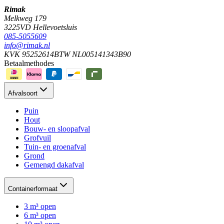
Rimak
Melkweg 179
3225VD Hellevoetsluis
085-5055609
info@rimak.nl
KVK 95252614
BTW NL005141343B90
Betaalmethodes
Afvalsoort
Puin
Hout
Bouw- en sloopafval
Grofvuil
Tuin- en groenafval
Grond
Gemengd dakafval
Containerformaat
3 m³ open
6 m³ open