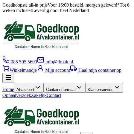
Goedkoopste all-in prijs
Voor 16:00 besteld, morgen geleverd*
Tot 6
weken inclusief
Levering door heel Nederland
085 505 5609
info@rimak.nl
Winkelmandje
Mijn account
Haal mijn container op
Home
Afvalsoort
Containerformaat
Klantenservice
Ophaalverzoek
Zakelijk
Contact