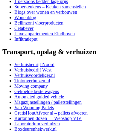
1 persoons bedden lage prijs
Superkeukens – Keuken samenstellen
Blogs over wonen en verbouwen
Wonenblog
Bellinzoni vloerproducten
Cetabever
Luxe appartementen Eindhoven
Infiltratieput
Transport, opslag & verhuizen
Verhuisbedrijf Noord
Verhuisbedrijf West
Verhuisvoordeliger.nl
Tiptopverhuizen.nl
Moving company
Gekoelde bestelwagens
Automated guided vehicle
Magazijnstellingen / palletstellingen
Van Wooning Pallets
GratisHoutAfvoer.nl – pallets afvoeren
Kartonnen dozen — Webshop VIV
Laboratorium verhuizen
Boxdeurenhekwerk.nl