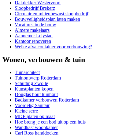
Dakdekker Westervoort
Sloopbedrijf Brekerz
Circulair en milieubewust sloopbedrijf
Bouwveiligheidsplan laten maken
Vacatures in de bouw
Almere makelaars
Aannemer Lelystad
Kantoor renoveren
Welke afvalcontainer voor verbouwing?
Wonen, verbouwen & tuin
Tuinarchitect
Tuinontwerp Rotterdam
Schutting Zwolle
Kunstplanten kopen
Douglas hout tuinhout
Badkamer verbouwen Rotterdam
Voordelig Sanitair
Kleine serre
MDF platen op maat
Hoe breng je een bod uit op een huis
Wandkast woonkamer
Carl Ross handdoeken