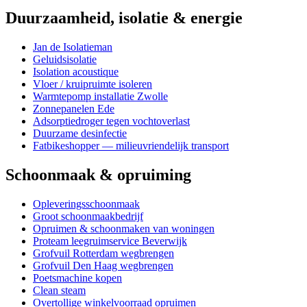
Duurzaamheid, isolatie & energie
Jan de Isolatieman
Geluidsisolatie
Isolation acoustique
Vloer / kruipruimte isoleren
Warmtepomp installatie Zwolle
Zonnepanelen Ede
Adsorptiedroger tegen vochtoverlast
Duurzame desinfectie
Fatbikeshopper — milieuvriendelijk transport
Schoonmaak & opruiming
Opleveringsschoonmaak
Groot schoonmaakbedrijf
Opruimen & schoonmaken van woningen
Proteam leegruimservice Beverwijk
Grofvuil Rotterdam wegbrengen
Grofvuil Den Haag wegbrengen
Poetsmachine kopen
Clean steam
Overtollige winkelvoorraad opruimen