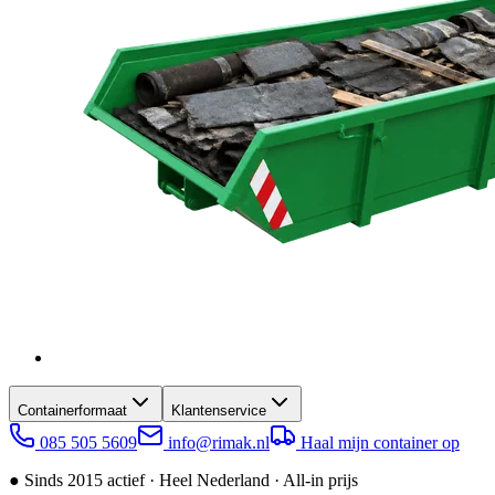
Containerformaat
Klantenservice
085 505 5609
info@rimak.nl
Haal mijn container op
●
Sinds 2015 actief · Heel Nederland · All-in prijs