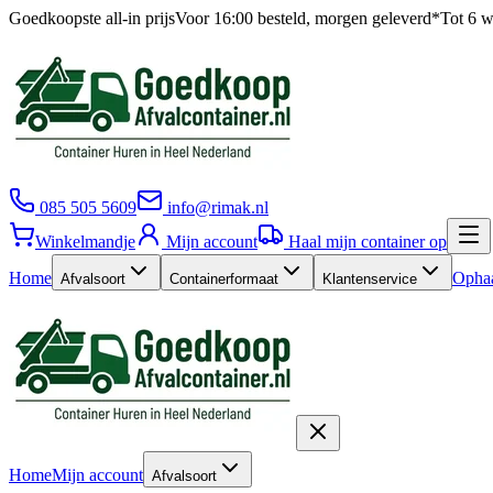
Goedkoopste all-in prijs
Voor 16:00 besteld, morgen geleverd*
Tot 6 w
085 505 5609
info@rimak.nl
Winkelmandje
Mijn account
Haal mijn container op
Home
Ophaa
Afvalsoort
Containerformaat
Klantenservice
Home
Mijn account
Afvalsoort