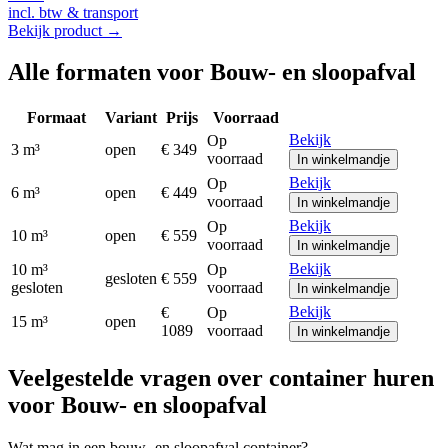
incl. btw & transport
Bekijk product →
Alle formaten voor
Bouw- en sloopafval
Formaat
Variant
Prijs
Voorraad
Bekijk
Op
3 m³
open
€ 349
voorraad
In winkelmandje
Bekijk
Op
6 m³
open
€ 449
voorraad
In winkelmandje
Bekijk
Op
10 m³
open
€ 559
voorraad
In winkelmandje
Bekijk
10 m³
Op
gesloten
€ 559
gesloten
voorraad
In winkelmandje
Bekijk
€
Op
15 m³
open
1089
voorraad
In winkelmandje
Veelgestelde vragen over container huren
voor Bouw- en sloopafval
Wat mag in een bouw- en sloopafval container?