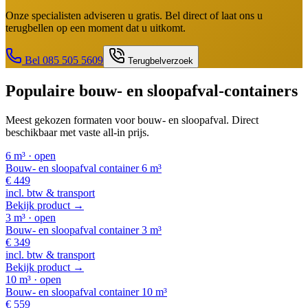
Onze specialisten adviseren u gratis. Bel direct of laat ons u
terugbellen op een moment dat u uitkomt.
Bel 085 505 5609
Terugbelverzoek
Populaire
bouw- en sloopafval
-containers
Meest gekozen formaten voor
bouw- en sloopafval
. Direct
beschikbaar met vaste all-in prijs.
6 m³
·
open
Bouw- en sloopafval
container
6 m³
€
449
incl. btw & transport
Bekijk product →
3 m³
·
open
Bouw- en sloopafval
container
3 m³
€
349
incl. btw & transport
Bekijk product →
10 m³
·
open
Bouw- en sloopafval
container
10 m³
€
559