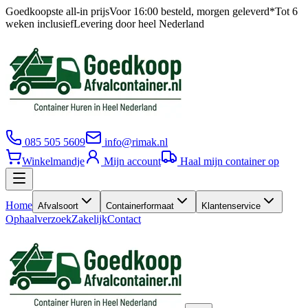
Goedkoopste all-in prijs
Voor 16:00 besteld, morgen geleverd*
Tot 6
weken inclusief
Levering door heel Nederland
085 505 5609
info@rimak.nl
Winkelmandje
Mijn account
Haal mijn container op
Home
Afvalsoort
Containerformaat
Klantenservice
Ophaalverzoek
Zakelijk
Contact