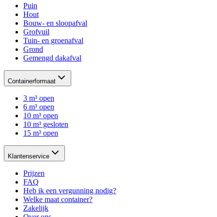
Puin
Hout
Bouw- en sloopafval
Grofvuil
Tuin- en groenafval
Grond
Gemengd dakafval
Containerformaat
3 m³ open
6 m³ open
10 m³ open
10 m³ gesloten
15 m³ open
Klantenservice
Prijzen
FAQ
Heb ik een vergunning nodig?
Welke maat container?
Zakelijk
Over ons