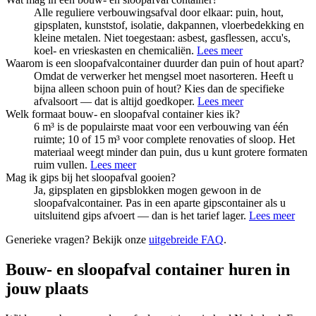
Alle reguliere verbouwingsafval door elkaar: puin, hout,
gipsplaten, kunststof, isolatie, dakpannen, vloerbedekking en
kleine metalen. Niet toegestaan: asbest, gasflessen, accu's,
koel- en vrieskasten en chemicaliën.
Lees meer
Waarom is een sloopafvalcontainer duurder dan puin of hout apart?
Omdat de verwerker het mengsel moet nasorteren. Heeft u
bijna alleen schoon puin of hout? Kies dan de specifieke
afvalsoort — dat is altijd goedkoper.
Lees meer
Welk formaat bouw- en sloopafval container kies ik?
6 m³ is de populairste maat voor een verbouwing van één
ruimte; 10 of 15 m³ voor complete renovaties of sloop. Het
materiaal weegt minder dan puin, dus u kunt grotere formaten
ruim vullen.
Lees meer
Mag ik gips bij het sloopafval gooien?
Ja, gipsplaten en gipsblokken mogen gewoon in de
sloopafvalcontainer. Pas in een aparte gipscontainer als u
uitsluitend gips afvoert — dan is het tarief lager.
Lees meer
Generieke vragen? Bekijk onze
uitgebreide FAQ
.
Bouw- en sloopafval container huren in
jouw plaats