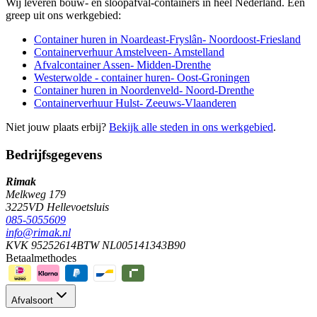
Wij leveren bouw- en sloopafval-containers in heel Nederland. Een
greep uit ons werkgebied:
Container huren in Noardeast-Fryslân
-
Noordoost-Friesland
Containerverhuur Amstelveen
-
Amstelland
Afvalcontainer Assen
-
Midden-Drenthe
Westerwolde - container huren
-
Oost-Groningen
Container huren in Noordenveld
-
Noord-Drenthe
Containerverhuur Hulst
-
Zeeuws-Vlaanderen
Niet jouw plaats erbij?
Bekijk alle steden in ons werkgebied
.
Bedrijfsgegevens
Rimak
Melkweg 179
3225VD Hellevoetsluis
085-5055609
info@rimak.nl
KVK 95252614
BTW NL005141343B90
Betaalmethodes
Afvalsoort