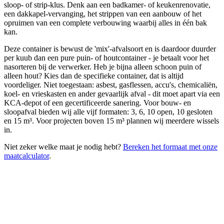
sloop- of strip-klus. Denk aan een badkamer- of keukenrenovatie,
een dakkapel-vervanging, het strippen van een aanbouw of het
opruimen van een complete verbouwing waarbij alles in één bak
kan.
Deze container is bewust de 'mix'-afvalsoort en is daardoor duurder
per kuub dan een pure puin- of houtcontainer - je betaalt voor het
nasorteren bij de verwerker. Heb je bijna alleen schoon puin of
alleen hout? Kies dan de specifieke container, dat is altijd
voordeliger. Niet toegestaan: asbest, gasflessen, accu's, chemicaliën,
koel- en vrieskasten en ander gevaarlijk afval - dit moet apart via een
KCA-depot of een gecertificeerde sanering. Voor bouw- en
sloopafval bieden wij alle vijf formaten: 3, 6, 10 open, 10 gesloten
en 15 m³. Voor projecten boven 15 m³ plannen wij meerdere wissels
in.
Niet zeker welke maat je nodig hebt?
Bereken het formaat met onze
maatcalculator
.