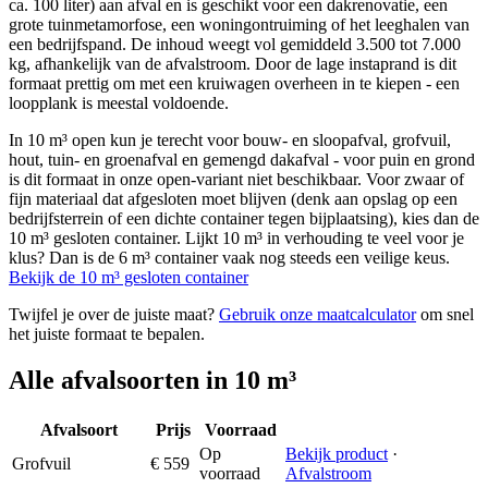
ca. 100 liter) aan afval en is geschikt voor een dakrenovatie, een
grote tuinmetamorfose, een woningontruiming of het leeghalen van
een bedrijfspand. De inhoud weegt vol gemiddeld 3.500 tot 7.000
kg, afhankelijk van de afvalstroom. Door de lage instaprand is dit
formaat prettig om met een kruiwagen overheen in te kiepen - een
loopplank is meestal voldoende.
In 10 m³ open kun je terecht voor bouw- en sloopafval, grofvuil,
hout, tuin- en groenafval en gemengd dakafval - voor puin en grond
is dit formaat in onze open-variant niet beschikbaar. Voor zwaar of
fijn materiaal dat afgesloten moet blijven (denk aan opslag op een
bedrijfsterrein of een dichte container tegen bijplaatsing), kies dan de
10 m³ gesloten container. Lijkt 10 m³ in verhouding te veel voor je
klus? Dan is de 6 m³ container vaak nog steeds een veilige keus.
Bekijk de
10 m³ gesloten container
Twijfel je over de juiste maat?
Gebruik onze maatcalculator
om snel
het juiste formaat te bepalen.
Alle afvalsoorten in
10 m³
Afvalsoort
Prijs
Voorraad
Op
Bekijk product
·
Grofvuil
€ 559
voorraad
Afvalstroom