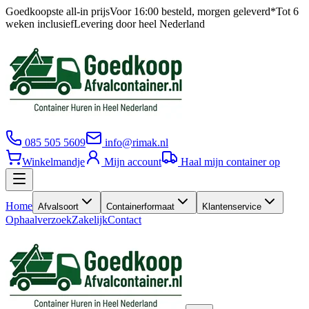
Goedkoopste all-in prijs
Voor 16:00 besteld, morgen geleverd*
Tot 6
weken inclusief
Levering door heel Nederland
085 505 5609
info@rimak.nl
Winkelmandje
Mijn account
Haal mijn container op
Home
Afvalsoort
Containerformaat
Klantenservice
Ophaalverzoek
Zakelijk
Contact