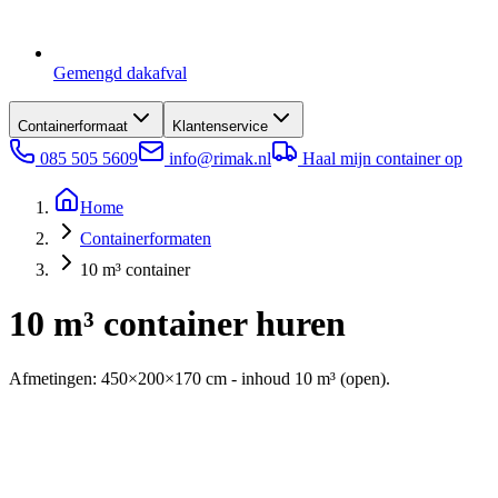
Gemengd dakafval
Containerformaat
Klantenservice
085 505 5609
info@rimak.nl
Haal mijn container op
Home
Containerformaten
10 m³ container
10 m³ container huren
Afmetingen:
450
×
200
×
170
cm - inhoud
10
m³ (
open
).