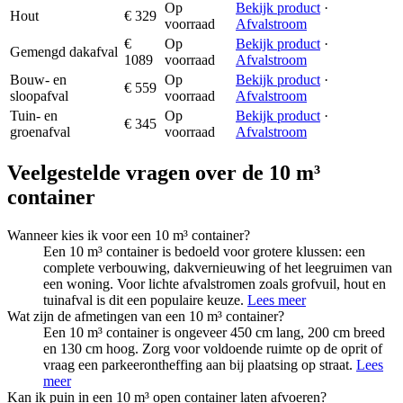
Op
Bekijk product
·
Hout
€ 329
voorraad
Afvalstroom
€
Op
Bekijk product
·
Gemengd dakafval
1089
voorraad
Afvalstroom
Bouw- en
Op
Bekijk product
·
€ 559
sloopafval
voorraad
Afvalstroom
Tuin- en
Op
Bekijk product
·
€ 345
groenafval
voorraad
Afvalstroom
Veelgestelde vragen over de 10 m³
container
Wanneer kies ik voor een 10 m³ container?
Een 10 m³ container is bedoeld voor grotere klussen: een
complete verbouwing, dakvernieuwing of het leegruimen van
een woning. Voor lichte afvalstromen zoals grofvuil, hout en
tuinafval is dit een populaire keuze.
Lees meer
Wat zijn de afmetingen van een 10 m³ container?
Een 10 m³ container is ongeveer 450 cm lang, 200 cm breed
en 130 cm hoog. Zorg voor voldoende ruimte op de oprit of
vraag een parkeerontheffing aan bij plaatsing op straat.
Lees
meer
Kan ik puin in een 10 m³ open container laten afvoeren?