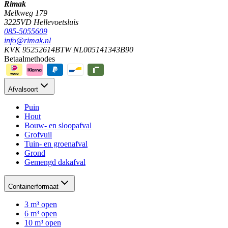
Rimak
Melkweg 179
3225VD Hellevoetsluis
085-5055609
info@rimak.nl
KVK 95252614
BTW NL005141343B90
Betaalmethodes
Afvalsoort
Puin
Hout
Bouw- en sloopafval
Grofvuil
Tuin- en groenafval
Grond
Gemengd dakafval
Containerformaat
3 m³ open
6 m³ open
10 m³ open