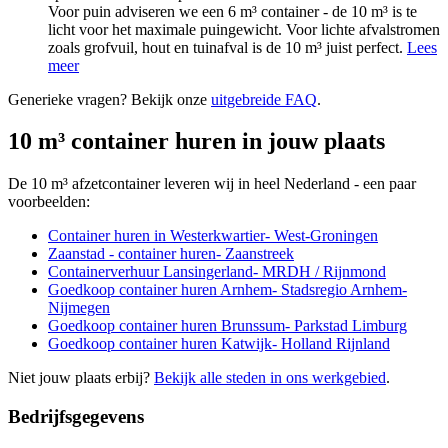
Voor puin adviseren we een 6 m³ container - de 10 m³ is te
licht voor het maximale puingewicht. Voor lichte afvalstromen
zoals grofvuil, hout en tuinafval is de 10 m³ juist perfect.
Lees
meer
Generieke vragen? Bekijk onze
uitgebreide FAQ
.
10 m³ container huren in jouw plaats
De 10 m³ afzetcontainer leveren wij in heel Nederland - een paar
voorbeelden:
Container huren in Westerkwartier
-
West-Groningen
Zaanstad - container huren
-
Zaanstreek
Containerverhuur Lansingerland
-
MRDH / Rijnmond
Goedkoop container huren Arnhem
-
Stadsregio Arnhem-
Nijmegen
Goedkoop container huren Brunssum
-
Parkstad Limburg
Goedkoop container huren Katwijk
-
Holland Rijnland
Niet jouw plaats erbij?
Bekijk alle steden in ons werkgebied
.
Bedrijfsgegevens