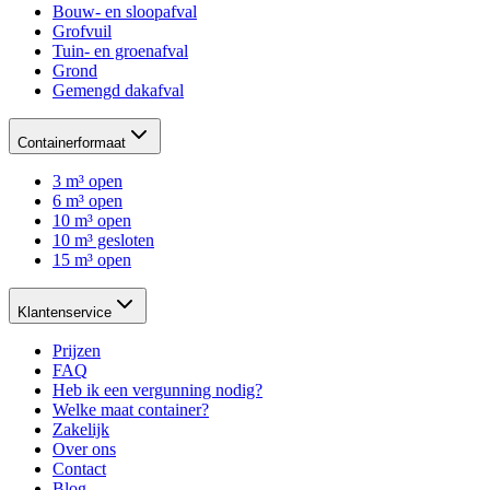
Bouw- en sloopafval
Grofvuil
Tuin- en groenafval
Grond
Gemengd dakafval
Containerformaat
3 m³ open
6 m³ open
10 m³ open
10 m³ gesloten
15 m³ open
Klantenservice
Prijzen
FAQ
Heb ik een vergunning nodig?
Welke maat container?
Zakelijk
Over ons
Contact
Blog