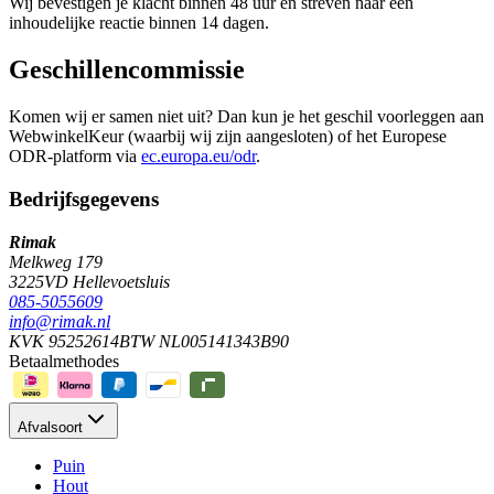
Wij bevestigen je klacht binnen 48 uur en streven naar een
inhoudelijke reactie binnen 14 dagen.
Geschillencommissie
Komen wij er samen niet uit? Dan kun je het geschil voorleggen aan
WebwinkelKeur (waarbij wij zijn aangesloten) of het Europese
ODR-platform via
ec.europa.eu/odr
.
Bedrijfsgegevens
Rimak
Melkweg 179
3225VD Hellevoetsluis
085-5055609
info@rimak.nl
KVK 95252614
BTW NL005141343B90
Betaalmethodes
Afvalsoort
Puin
Hout