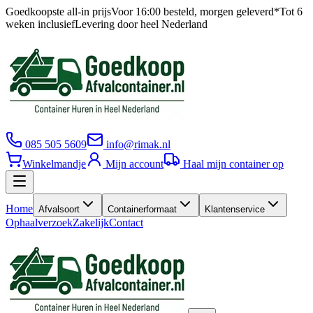
Goedkoopste all-in prijs
Voor 16:00 besteld, morgen geleverd*
Tot 6
weken inclusief
Levering door heel Nederland
085 505 5609
info@rimak.nl
Winkelmandje
Mijn account
Haal mijn container op
Home
Afvalsoort
Containerformaat
Klantenservice
Ophaalverzoek
Zakelijk
Contact