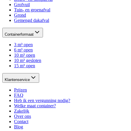
Grofvuil
Tuin- en groenafval
Grond
Gemengd dakafval
Containerformaat
3 m³ open
6 m³ open
10 m³ open
10 m³ gesloten
15 m³ open
Klantenservice
Prijzen
FAQ
Heb ik een vergunning nodig?
Welke maat container?
Zakelijk
Over ons
Contact
Blog