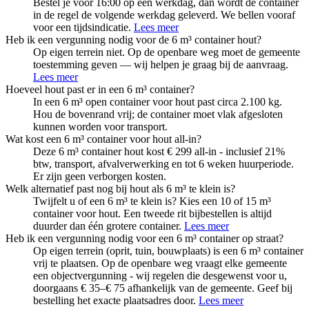
Bestel je vóór 16:00 op een werkdag, dan wordt de container
in de regel de volgende werkdag geleverd. We bellen vooraf
voor een tijdsindicatie.
Lees meer
Heb ik een vergunning nodig voor de 6 m³ container hout?
Op eigen terrein niet. Op de openbare weg moet de gemeente
toestemming geven — wij helpen je graag bij de aanvraag.
Lees meer
Hoeveel hout past er in een 6 m³ container?
In een 6 m³ open container voor hout past circa 2.100 kg.
Hou de bovenrand vrij; de container moet vlak afgesloten
kunnen worden voor transport.
Wat kost een 6 m³ container voor hout all-in?
Deze 6 m³ container hout kost € 299 all-in - inclusief 21%
btw, transport, afvalverwerking en tot 6 weken huurperiode.
Er zijn geen verborgen kosten.
Welk alternatief past nog bij hout als 6 m³ te klein is?
Twijfelt u of een 6 m³ te klein is? Kies een 10 of 15 m³
container voor hout. Een tweede rit bijbestellen is altijd
duurder dan één grotere container.
Lees meer
Heb ik een vergunning nodig voor een 6 m³ container op straat?
Op eigen terrein (oprit, tuin, bouwplaats) is een 6 m³ container
vrij te plaatsen. Op de openbare weg vraagt elke gemeente
een objectvergunning - wij regelen die desgewenst voor u,
doorgaans € 35–€ 75 afhankelijk van de gemeente. Geef bij
bestelling het exacte plaatsadres door.
Lees meer