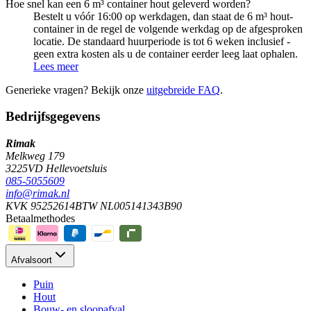
Hoe snel kan een 6 m³ container hout geleverd worden?
Bestelt u vóór 16:00 op werkdagen, dan staat de 6 m³ hout-
container in de regel de volgende werkdag op de afgesproken
locatie. De standaard huurperiode is tot 6 weken inclusief -
geen extra kosten als u de container eerder leeg laat ophalen.
Lees meer
Generieke vragen? Bekijk onze
uitgebreide FAQ
.
Bedrijfsgegevens
Rimak
Melkweg 179
3225VD Hellevoetsluis
085-5055609
info@rimak.nl
KVK 95252614
BTW NL005141343B90
Betaalmethodes
Afvalsoort
Puin
Hout
Bouw- en sloopafval