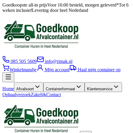
Goedkoopste all-in prijs
Voor 16:00 besteld, morgen geleverd*
Tot 6
weken inclusief
Levering door heel Nederland
085 505 5609
info@rimak.nl
Winkelmandje
Mijn account
Haal mijn container op
Home
Afvalsoort
Containerformaat
Klantenservice
Ophaalverzoek
Zakelijk
Contact