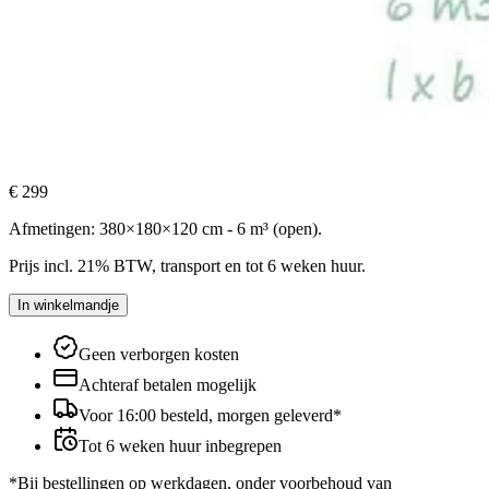
€ 299
Afmetingen:
380
×
180
×
120
cm -
6
m³ (
open
).
Prijs incl. 21% BTW, transport en tot 6 weken huur.
In winkelmandje
Geen verborgen kosten
Achteraf betalen mogelijk
Voor 16:00 besteld, morgen geleverd*
Tot 6 weken huur inbegrepen
*Bij bestellingen op werkdagen, onder voorbehoud van